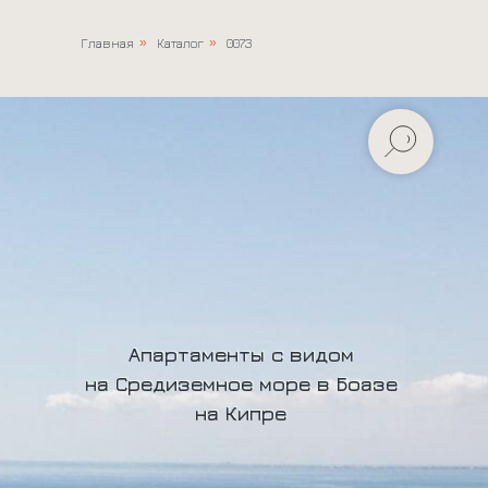
Главная
»
Каталог
»
0073
Апартаменты с видом
Апартаменты с видом
на Средиземное море в Боазе
на Средиземное море в Боазе
на Кипре
на Кипре