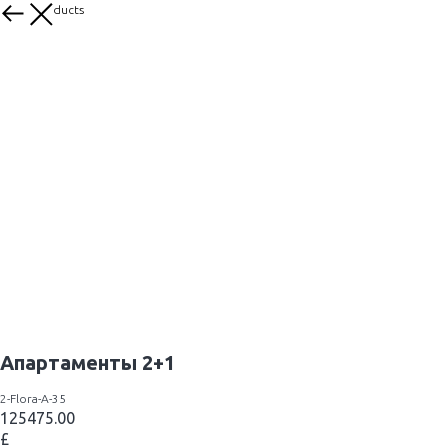
More products
Апартаменты 2+1
2-Flora-A-35
125475.00
£