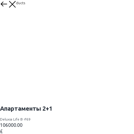
More products
Апартаменты 2+1
Deluxia Life B -F69
106000.00
£